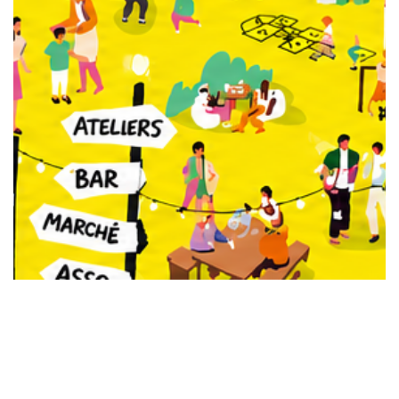
Saint-Genis-les-Ollières
Sainte-Foy-lès-Lyon
Tassin-la-Demi-Lune
Villeurbanne
Vénissieux
Écully