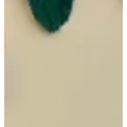
Saint-Genis-les-Ollières
Sainte-Foy-lès-Lyon
Tassin-la-Demi-Lune
Villeurbanne
Vénissieux
Écully