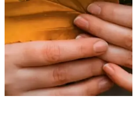
Saint-Genis-les-Ollières
Sainte-Foy-lès-Lyon
Tassin-la-Demi-Lune
Villeurbanne
Vénissieux
Écully