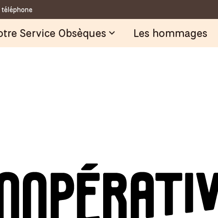
Combien ça coûte ?
 téléphone
Anticiper des obsèques
Notre éthique
otre Service Obsèques
Les hommages
Faire évoluer le funéraire