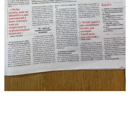
Saint-Genis-les-Ollières
Sainte-Foy-lès-Lyon
Tassin-la-Demi-Lune
Villeurbanne
Vénissieux
Écully