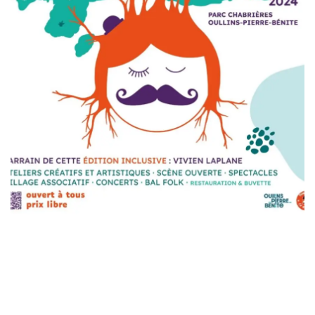
Saint-Genis-les-Ollières
Sainte-Foy-lès-Lyon
Tassin-la-Demi-Lune
Villeurbanne
Vénissieux
Écully