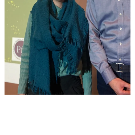
Saint-Genis-les-Ollières
Sainte-Foy-lès-Lyon
Tassin-la-Demi-Lune
Villeurbanne
Vénissieux
Écully