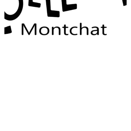
Saint-Genis-les-Ollières
Sainte-Foy-lès-Lyon
Tassin-la-Demi-Lune
Villeurbanne
Vénissieux
Écully