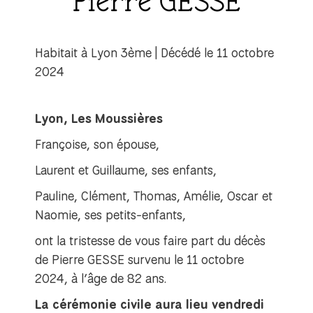
Pierre GESSE
Saint-Genis-les-Ollières
Sainte-Foy-lès-Lyon
Tassin-la-Demi-Lune
Habitait à Lyon 3ème | Décédé le 11 octobre
Villeurbanne
2024
Vénissieux
Écully
Lyon, Les Moussières
Françoise, son épouse,
Laurent et Guillaume, ses enfants,
Pauline, Clément, Thomas, Amélie, Oscar et
Naomie, ses petits-enfants,
ont la tristesse de vous faire part du décès
de Pierre GESSE survenu le 11 octobre
2024, à l’âge de 82 ans.
La cérémonie civile aura lieu vendredi